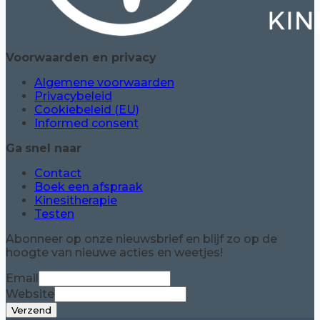
Voorwaarden en privacy
Algemene voorwaarden
Privacybeleid
Cookiebeleid (EU)
Informed consent
Ga
snel naar
Contact
Boek een afspraak
Kinesitherapie
Testen
Abonneer op onze nieuwsbrief en blijf zo op de
hoogte van nieuwe acties en weetjes!
Email
Website
Verzend