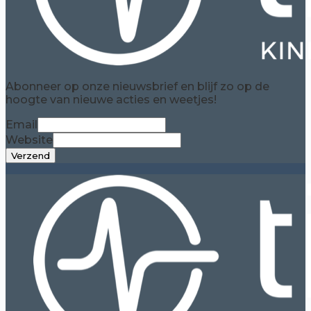
Abonneer op onze nieuwsbrief en blijf zo op de
hoogte van nieuwe acties en weetjes!
Email
Website
Verzend